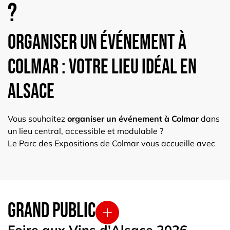
?
Organiser un événement à
Colmar : votre lieu idéal en
Alsace
Vous souhaitez
organiser un événement à Colmar
dans
un lieu central, accessible et modulable ?
Le Parc des Expositions de Colmar vous accueille avec
plus de
43 500 m² d’espaces
intérieurs et extérieurs
dédiés à vos projets.
Situé à quelques minutes de la gare TGV et de
l’autoroute A35, il dispose aussi de nombreux parkings.
Grand Public
Le site est reconnu pour accueillir des
événements
grand public en Alsace
de grande envergure, comme la
Foire aux Vins d'Alsace 2026
célèbre
Foire aux Vins de Colmar
ou encore le
Salon