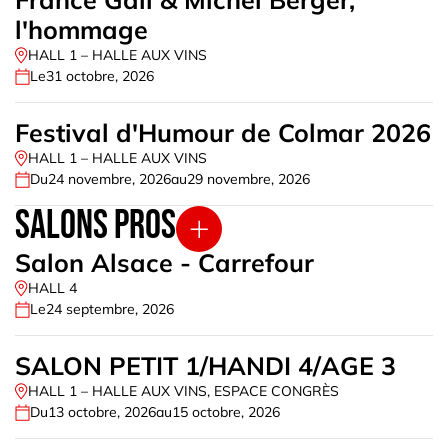
vivre aussi bien sur place que dans la ville.
l'hommage
Que vous soyez une entreprise, une collectivité ou une
association, choisissez un site emblématique comme le
HALL 1 – HALLE AUX VINS
Parc des Expositions de Colmar pour vos
événements
Le
31 octobre, 2026
en Alsace
.
Festival d'Humour de Colmar 2026
HALL 1 – HALLE AUX VINS
Du
24 novembre, 2026
au
29 novembre, 2026
Salons pros
Salon Alsace - Carrefour
HALL 4
Le
24 septembre, 2026
SALON PETIT 1/HANDI 4/AGE 3
HALL 1 – HALLE AUX VINS
,
ESPACE CONGRÈS
Du
13 octobre, 2026
au
15 octobre, 2026