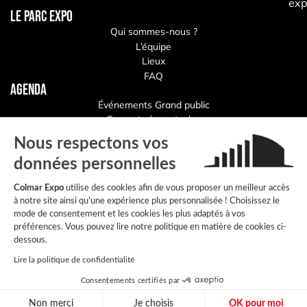
exp
LE PARC EXPO
Qui sommes-nous ?
L’équipe
Lieux
FAQ
Agenda
Événements Grand public
Concerts / spectacles
Salons Professionnels
Nous respectons vos
Congrès
données personnelles
Colmar Expo
utilise des cookies afin de vous proposer un meilleur accès
Plan de site
à notre site ainsi qu’une expérience plus personnalisée ! Choisissez le
Mentions légales
mode de consentement et les cookies les plus adaptés à vos
Politique de confidentialité
préférences. Vous pouvez lire notre politique en matière de cookies ci-
Accessibilité : partiellement conforme
dessous.
Visiter Colmar
Lire la politique de confidentialité
Registre d’accessibilité
Consentements certifiés par
Création
Non merci
Je choisis
OK pour moi