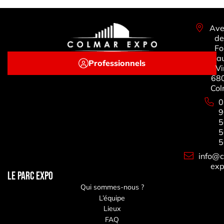
Ave
de
Fo
a
Professionnels
Vi
68
Col
0
9
5
5
5
info@c
exp
LE PARC EXPO
Qui sommes-nous ?
L’équipe
Lieux
FAQ