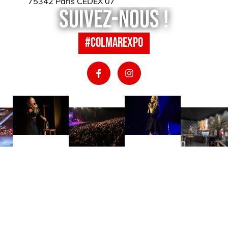
75342 Paris CEDEX 07
Suivez-nous !
#colmarexpo