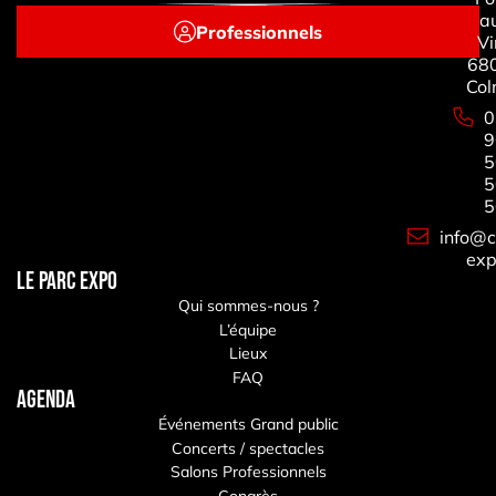
a
Professionnels
Vi
68
Col
0
9
5
5
5
info@c
exp
LE PARC EXPO
Qui sommes-nous ?
L’équipe
Lieux
FAQ
Agenda
Événements Grand public
Concerts / spectacles
Salons Professionnels
Congrès