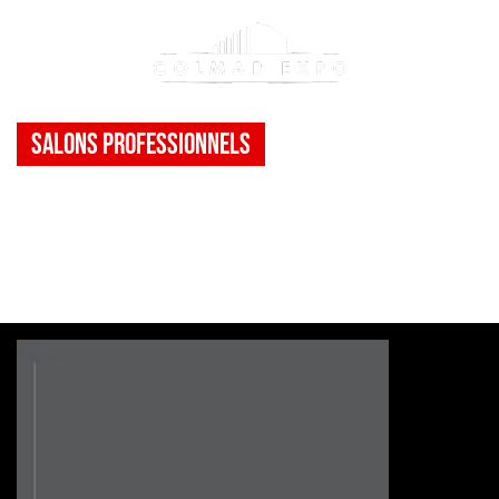
Salons Professionnels
GRAND SALON
SCAPALSACE
>
Evènement(s)
>
GRAND SALON SCAPALSACE