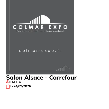
Salon Alsace - Carrefour
SALON P
4/AGE 3
HALL 4
Le
24/09/2026
HALL 1 – HA
,
ESPACE CO
Du 13/10/20