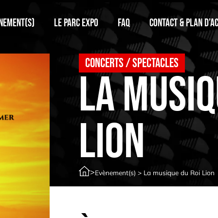
nement(s)
Le Parc Expo
FAQ
Contact & plan d’a
Concerts / spectacles
La musiq
Lion
>
Evènement(s)
>
La musique du Roi Lion