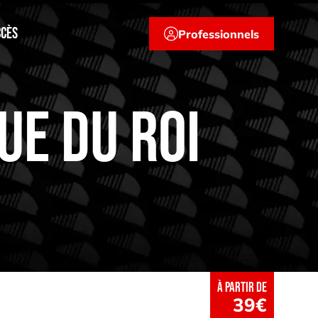
ccès
Professionnels
ue du Roi
à partir de
39€