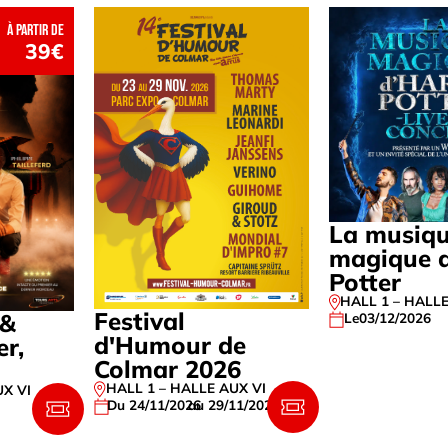
à partir de
39€
La musiq
magique d
Potter
HALL 1 – HALL
Festival
 &
Le
03/12/2026
d'Humour de
er,
Colmar 2026
HALL 1 – HALLE AUX VINS
UX VINS
Du 24/11/2026
au 29/11/2026