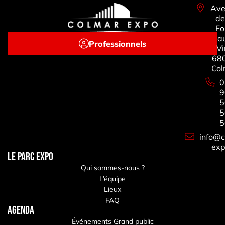
Ave
de
Fo
a
Professionnels
Vi
68
Col
0
9
5
5
5
info@c
exp
LE PARC EXPO
Qui sommes-nous ?
L’équipe
Lieux
FAQ
Agenda
Événements Grand public