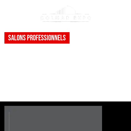
Salons Professionnels
Salon
Promochaussures
de l’est
>
Evènement(s)
>
Salon Promochaussures de l’est