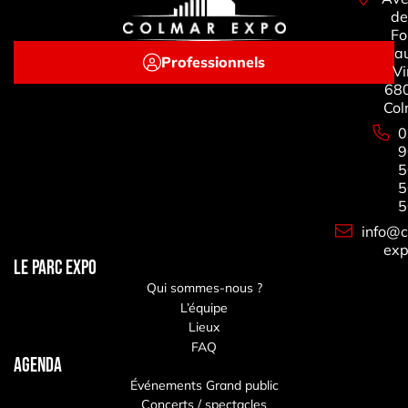
de
Fo
a
Professionnels
Vi
68
Col
0
9
5
5
5
info@c
exp
LE PARC EXPO
Qui sommes-nous ?
L’équipe
Lieux
FAQ
Agenda
Événements Grand public
Concerts / spectacles