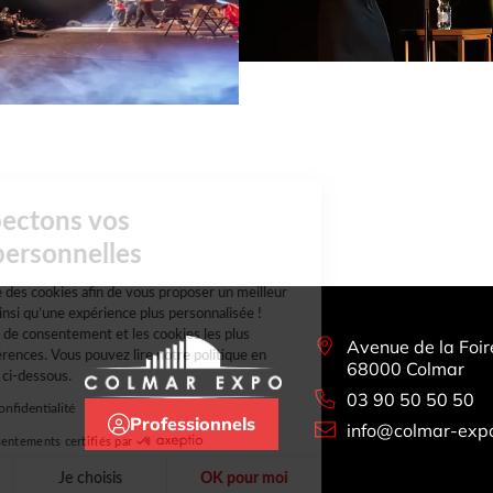
Nous respectons vos
données personnelles
Colmar Expo
utilise des cookies afin de vous proposer un meilleur
accès à notre site ainsi qu’une expérience plus personnalisée !
Choisissez le mode de consentement et les cookies les plus
Avenue de la Foir
adaptés à vos préférences. Vous pouvez lire notre politique en
68000 Colmar
matière de cookies ci-dessous.
03 90 50 50 50
Lire la politique de confidentialité
Professionnels
info@colmar-expo
Consentements certifiés par
Non merci
Je choisis
OK pour moi