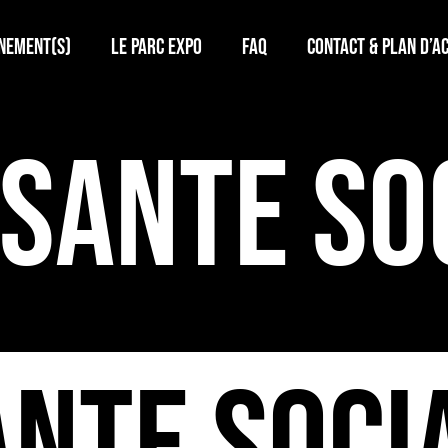
nement(s)
Le Parc Expo
FAQ
Contact & plan d’a
 SANTE SO