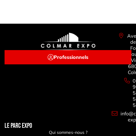
Ave
de
Fo
a
Professionnels
Vi
68
Col
0
9
5
5
5
info@c
exp
LE PARC EXPO
Qui sommes-nous ?