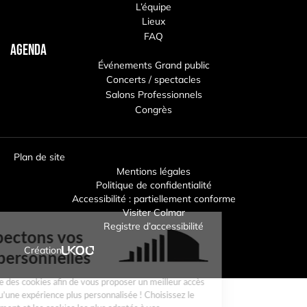
L’équipe
Lieux
FAQ
Agenda
Événements Grand public
Concerts / spectacles
Salons Professionnels
Congrès
Plan de site
Mentions légales
Politique de confidentialité
Accessibilité : partiellement conforme
Visiter Colmar
Registre d’accessibilité
ous respectons vos
Création
onnées personnelles
lmar Expo
utilise des cookies afin de vous proposer un meilleur accès
otre site ainsi qu’une expérience plus personnalisée ! Choisissez le