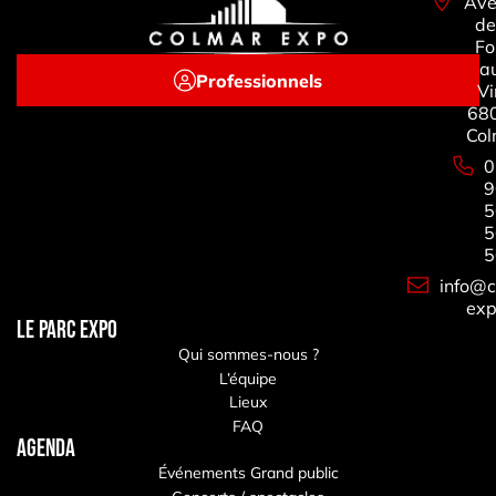
Ave
de
Fo
a
Professionnels
Vi
68
Col
0
9
5
5
5
info@c
exp
LE PARC EXPO
Qui sommes-nous ?
L’équipe
Lieux
FAQ
Agenda
Événements Grand public