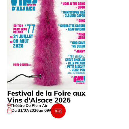
Festival de la Foire aux
France G
Vins d'Alsace 2026
Berger,
Théâtre De Plein Air
HALL 1 – HA
Du 31/07/2026
au 09/08/2026
Le
31/10/202