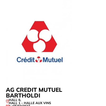
AG CREDIT MUTUEL
CROIRE 
BARTHOLDI
HALL 1 – HA
Le
10/09/202
HALL 6
,
HALL 1 – HALLE AUX VINS
Le
05/03/2027