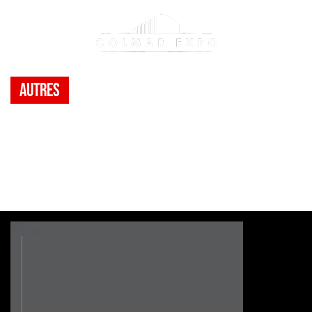
Autres
CONCOURS DES VINS
D’ALSACE DE COLMAR
Evènement(s)
>
CONCOURS DES VINS D’ALSACE DE
>
COLMAR