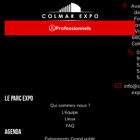
Ave
de
Fo
a
Professionnels
Vi
68
Col
0
9
5
5
5
info@c
exp
LE PARC EXPO
Qui sommes-nous ?
L’équipe
Lieux
FAQ
Agenda
Événements Grand public