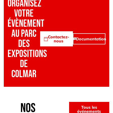
Organisez
votre
évènement
au Parc
Contactez-
Documentation
des
nous
Expositions
de
Colmar
Nos
Tous les
événements