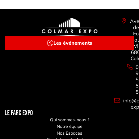
Ave
de
Fo
a
Les événements
Vi
68
Col
0
9
5
5
5
info@c
exp
LE PARC EXPO
Qui sommes-nous ?
Notre équipe
Nos Espaces