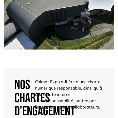
Nos
Colmar Expo adhère à une charte
numérique responsable, ainsi qu’à
chartes
une charte interne
d’écoresponsabilité, portée par
d’engagement
l’ensemble de ses collaborateurs.