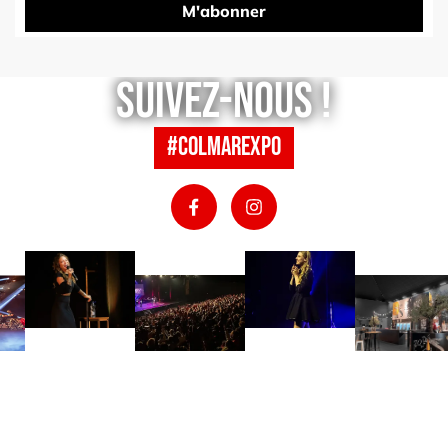
M'abonner
Suivez-nous !
#colmarexpo