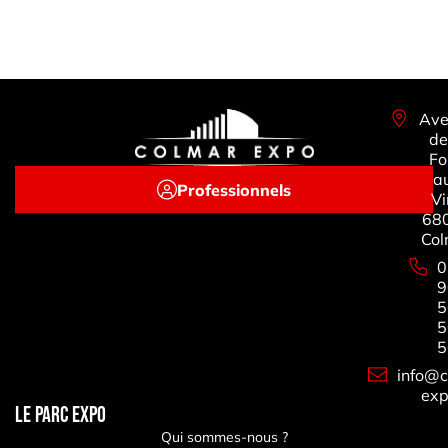
Ave
de
Fo
a
Professionnels
Vi
68
Col
0
9
5
5
5
info@c
exp
LE PARC EXPO
Qui sommes-nous ?