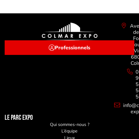
Ave
de
Fo
a
Professionnels
Vi
68
Col
0
9
5
5
5
info@c
exp
LE PARC EXPO
Qui sommes-nous ?
L’équipe
Lieux