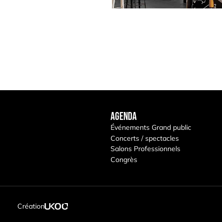
Agenda
Événements Grand public
Concerts / spectacles
Salons Professionnels
Congrès
s réglementations. Personnalisez vos préférences pour contrôler
Création