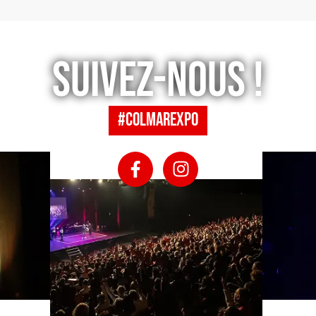
Suivez-nous !
#colmarexpo