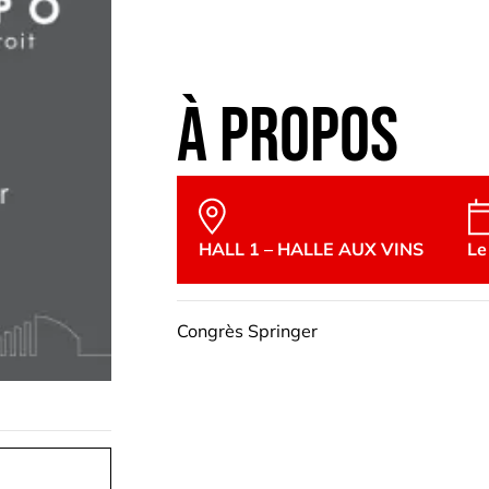
>
Evènement(s)
>
Heavy duty, on and off
à propos
HALL 1 – HALLE AUX VINS
Le
Congrès Springer