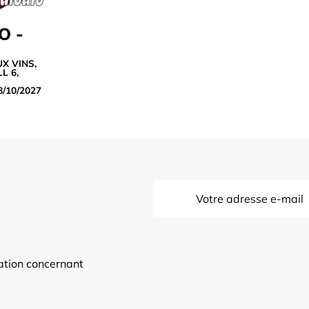
O -
UX VINS
,
L 6
,
8/10/2027
mation concernant