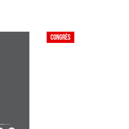
nement(s)
Le Parc Expo
FAQ
Contact & plan d’a
Congrès
Heavy du
off high
2025