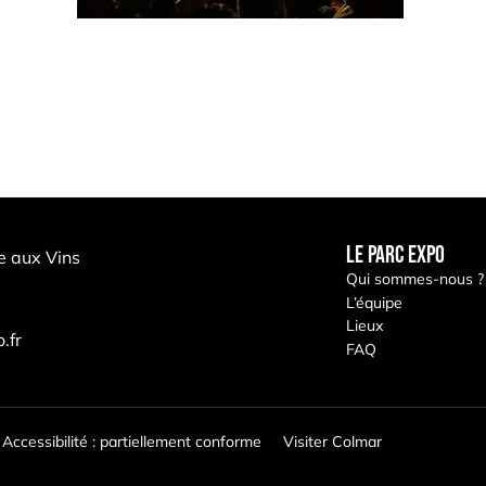
LE PARC EXPO
e aux Vins
Qui sommes-nous ?
L’équipe
Lieux
.fr
FAQ
s Options
Accessibilité : partiellement conforme
Visiter Colmar
ètres de confidentialité, en garantissant la conformité avec le