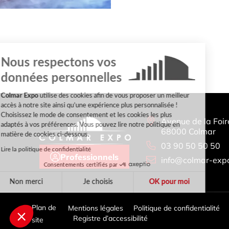
Nous respectons vos
données personnelles
Colmar Expo
utilise des cookies afin de vous proposer un meilleur
accès à notre site ainsi qu’une expérience plus personnalisée !
Choisissez le mode de consentement et les cookies les plus
Avenue de la Foir
adaptés à vos préférences. Vous pouvez lire notre politique en
68000 Colmar
matière de cookies ci-dessous.
03 90 50 50 50
Lire la politique de confidentialité
Professionnels
info@colmar-expo
Consentements certifiés par
Non merci
Je choisis
OK pour moi
Plateforme de Gestion du Consentement : Personnalisez vo
Axeptio consent
Plan de
Mentions légales
Politique de confidentialité
Notre plateforme vous permet d'adapter et de gérer vos param
Registre d’accessibilité
site