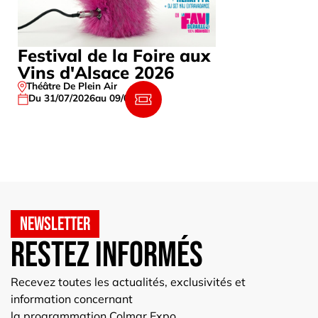
Festival de la Foire aux
France G
Vins d'Alsace 2026
Berger,
Théâtre De Plein Air
HALL 1 – HA
Du 31/07/2026
au 09/08/2026
Le
31/10/202
Newsletter
Restez informés
Recevez toutes les actualités, exclusivités et
information concernant
la programmation Colmar Expo