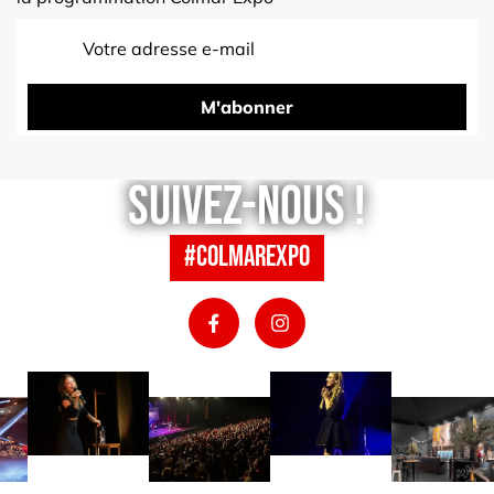
M'abonner
Suivez-nous !
#colmarexpo