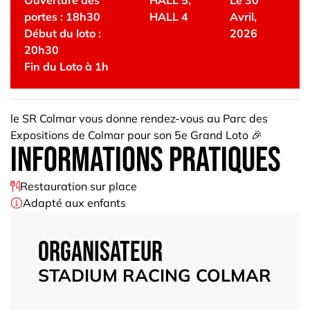
Ouverture des
HALL 5
,
Le 30
portes : 18h30
HALL 4
Avril,
Début du loto :
2026
20h30
Fin du Loto à 1h
le SR Colmar vous donne rendez-vous au Parc des
Expositions de Colmar pour son 5e Grand Loto 🎉
informations pratiques
Restauration sur place
Adapté aux enfants
Organisateur
STADIUM RACING COLMAR