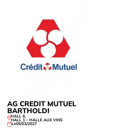
AG CREDIT MUTUEL
CROIRE 
BARTHOLDI
HALL 1 – HA
Le
10/09/202
HALL 6
,
HALL 1 – HALLE AUX VINS
Le
05/03/2027