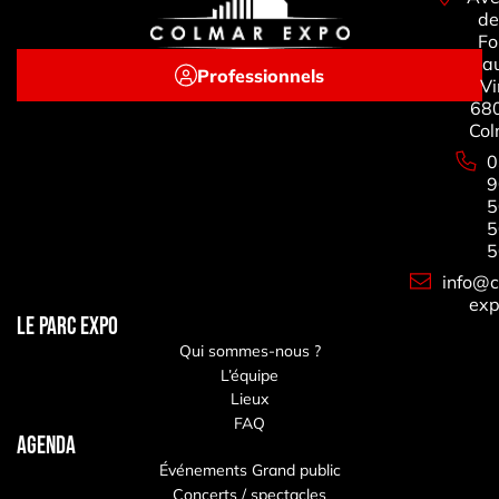
de
Fo
a
Professionnels
Vi
68
Col
0
9
5
5
5
info@c
exp
LE PARC EXPO
Qui sommes-nous ?
L’équipe
Lieux
FAQ
Agenda
Événements Grand public
Concerts / spectacles