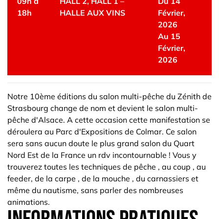
09h à
HALL 2
,
HALL 1 –
Du 14
18h
HALLE AUX VINS
Février,
2026
Au 15
Février,
2026
Notre 10ème éditions du salon multi-pêche du Zénith de
Strasbourg change de nom et devient le salon multi-
pêche d'Alsace. A cette occasion cette manifestation se
déroulera au Parc d'Expositions de Colmar. Ce salon
sera sans aucun doute le plus grand salon du Quart
Nord Est de la France un rdv incontournable ! Vous y
trouverez toutes les techniques de pêche , au coup , au
feeder, de la carpe , de la mouche , du carnassiers et
même du nautisme, sans parler des nombreuses
animations.