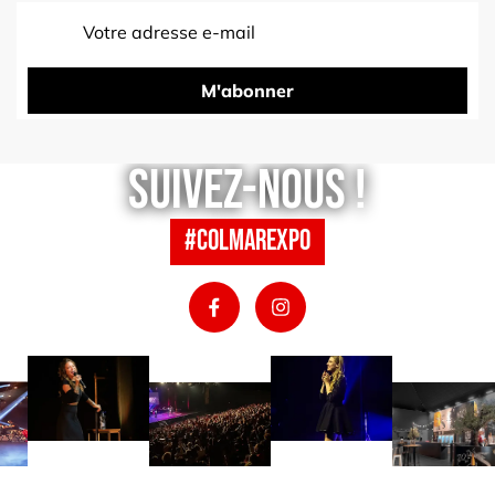
M'abonner
Suivez-nous !
#colmarexpo