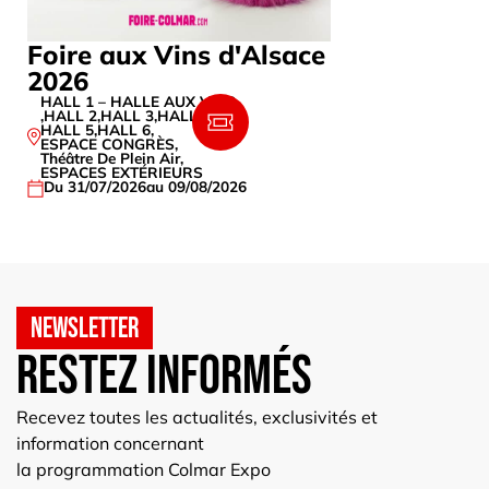
Foire aux Vins d'Alsace
Japan M
2026
Du 19/09/20
HALL 1 – HALLE AUX VINS
,
HALL 2
,
HALL 3
,
HALL 4
,
HALL 5
,
HALL 6
,
ESPACE CONGRÈS
,
Théâtre De Plein Air
,
ESPACES EXTÉRIEURS
Du 31/07/2026
au 09/08/2026
Newsletter
Restez informés
Recevez toutes les actualités, exclusivités et
information concernant
la programmation Colmar Expo