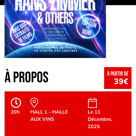
à propos
à partir de
39€
20h
HALL 1 – HALLE
Le 11
AUX VINS
Décembre,
2025