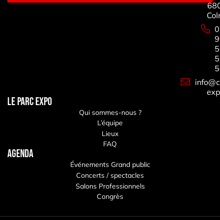
68
Col
0
9
5
5
5
info@c
exp
LE PARC EXPO
Qui sommes-nous ?
L’équipe
Lieux
FAQ
Agenda
Événements Grand public
Concerts / spectacles
Salons Professionnels
Congrès