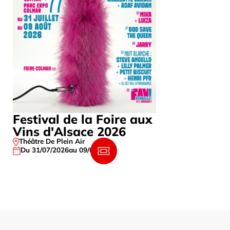
Festival de la Foire aux
France G
Vins d'Alsace 2026
Berger,
Théâtre De Plein Air
HALL 1 – HA
Du 31/07/2026
au 09/08/2026
Le
31/10/202