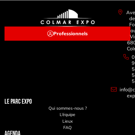
Ave
de
Fo
a
Professionnels
Vi
68
Col
0
9
5
5
5
info@c
exp
LE PARC EXPO
Qui sommes-nous ?
L’équipe
Lieux
FAQ
Agenda