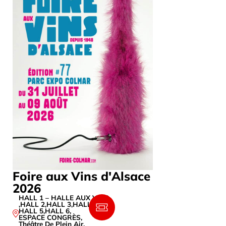
Foire aux Vins d'Alsace
2026
HALL 1 – HALLE AUX VINS
,
HALL 2
,
HALL 3
,
HALL 4
,
HALL 5
,
HALL 6
,
ESPACE CONGRÈS
,
Théâtre De Plein Air
,