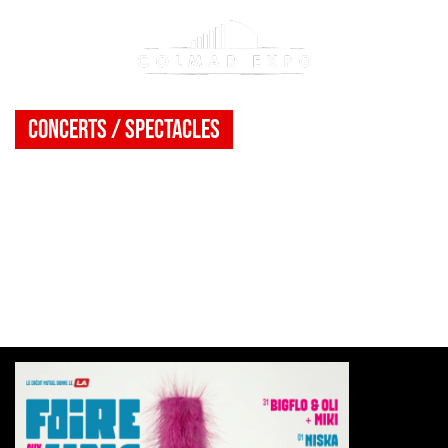
Concerts / spectacles
Festival de la Foire
aux Vins d’Alsace
2026
>
Evènement(s)
>
Festival de la Foire aux Vins d’Alsace 2026