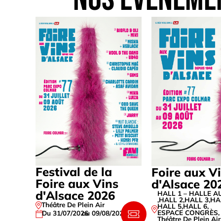
Festival de la
Foire aux V
Foire aux Vins
d'Alsace 20
d'Alsace 2026
HALL 1 – HALLE A
,
HALL 2
,
HALL 3
,
HA
Théâtre De Plein Air
HALL 5
,
HALL 6
,
ESPACE CONGRÈS
,
Du 31/07/2026
au 09/08/2026
Théâtre De Plein Air