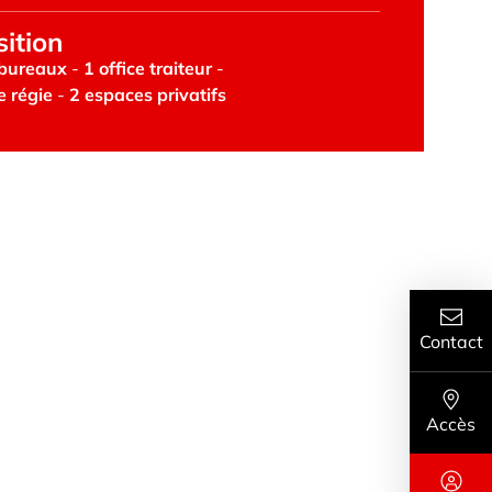
sition
 bureaux
 - 
1 office traiteur
 - 
e régie
 - 
2 espaces privatifs
Contact
Accès