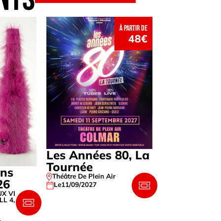
à partir de
48€
Les Années 80, La
Tournée
ins
Théâtre De Plein Air
26
Le
11/09/2027
UX VINS
LL 4
,
,