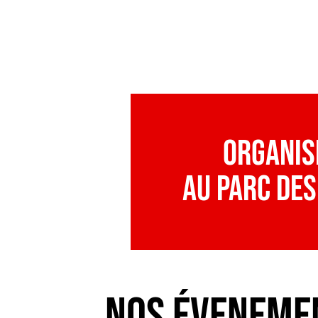
Organis
au Parc des
Nos éveneme