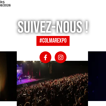
URS
08/2026
Suivez-nous !
#colmarexpo